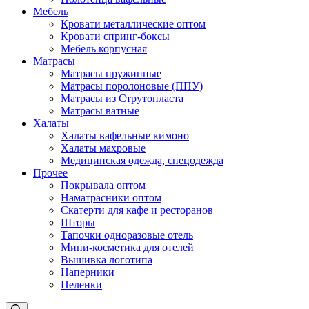
Мебель
Кровати металлические оптом
Кровати спринг-боксы
Мебель корпусная
Матрасы
Матрасы пружинные
Матрасы поролоновые (ППУ)
Матрасы из Струтопласта
Матрасы ватные
Халаты
Халаты вафельные кимоно
Халаты махровые
Медицинская одежда, спецодежда
Прочее
Покрывала оптом
Наматрасники оптом
Скатерти для кафе и ресторанов
Шторы
Тапочки одноразовые отель
Мини-косметика для отелей
Вышивка логотипа
Наперники
Пеленки