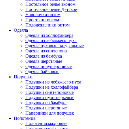
Постельное белье эконом
Постельное белье Детское
Наволочки оптом
Простыни оптом
Пододеяльники оптом
Одеяла
Одеяла из холлофайбера
Одеяла из лебяжьего пуха
Одеяла пуховые натуральные
Одеяла из синтепона
Одеяла из бамбука
Одеяла шерстяные
Одеяла полушерстяные
Одеяла байковые
Подушки
Подушки из лебяжьего пуха
Подушки из холлофайбера
Подушки синтепоновые
Подушки пухо-перьевые
Подушки из бамбука
Подушки шерстяные
Наперники для подушек
Полотенца
Полотенца махровые
Полотенца вафельные