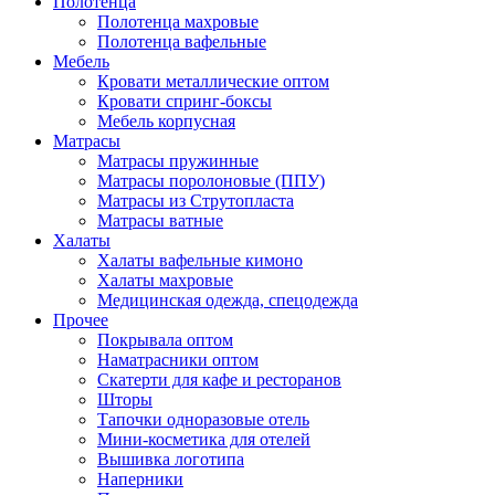
Полотенца
Полотенца махровые
Полотенца вафельные
Мебель
Кровати металлические оптом
Кровати спринг-боксы
Мебель корпусная
Матрасы
Матрасы пружинные
Матрасы поролоновые (ППУ)
Матрасы из Струтопласта
Матрасы ватные
Халаты
Халаты вафельные кимоно
Халаты махровые
Медицинская одежда, спецодежда
Прочее
Покрывала оптом
Наматрасники оптом
Скатерти для кафе и ресторанов
Шторы
Тапочки одноразовые отель
Мини-косметика для отелей
Вышивка логотипа
Наперники