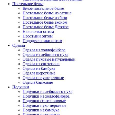
Постельное белье
Белое постельное белье
Постельное белье из сатина
Постельное белье из бязи
Постельное белье эконом
Постельное белье Детское
Наволочки оптом
Простыни оптом
Пододеяльники оптом
Одеяла
Одеяла из холлофайбера
Одеяла из лебяжьего пуха
Одеяла пуховые натуральные
Одеяла из синтепона
Одеяла из бамбука
Одеяла шерстяные
Одеяла полушерстяные
Одеяла байковые
Подушки
Подушки из лебяжьего пуха
Подушки из холлофайбера
Подушки синтепоновые
Подушки пухо-перьевые
Подушки из бамбука
Подушки шерстяные