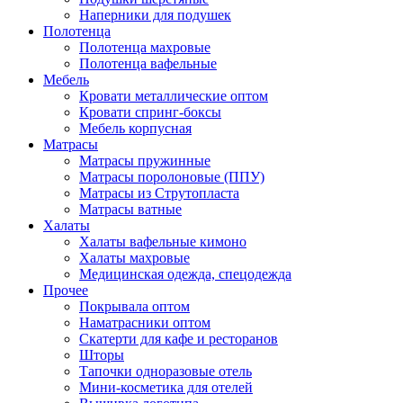
Наперники для подушек
Полотенца
Полотенца махровые
Полотенца вафельные
Мебель
Кровати металлические оптом
Кровати спринг-боксы
Мебель корпусная
Матрасы
Матрасы пружинные
Матрасы поролоновые (ППУ)
Матрасы из Струтопласта
Матрасы ватные
Халаты
Халаты вафельные кимоно
Халаты махровые
Медицинская одежда, спецодежда
Прочее
Покрывала оптом
Наматрасники оптом
Скатерти для кафе и ресторанов
Шторы
Тапочки одноразовые отель
Мини-косметика для отелей