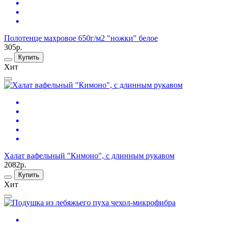
Полотенце махровое 650г/м2 "ножки" белое
305р.
Купить
Хит
Халат вафельный "Кимоно", с длинным рукавом
2082р.
Купить
Хит