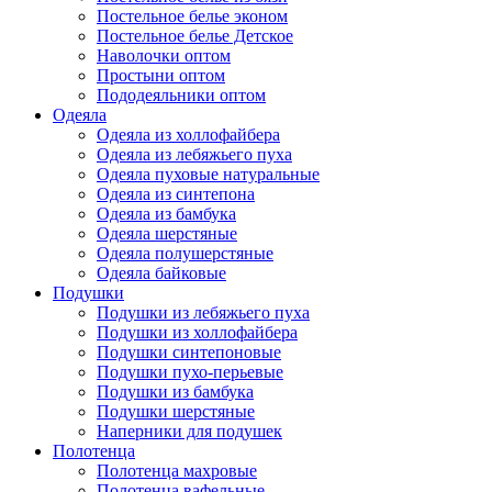
Постельное белье эконом
Постельное белье Детское
Наволочки оптом
Простыни оптом
Пододеяльники оптом
Одеяла
Одеяла из холлофайбера
Одеяла из лебяжьего пуха
Одеяла пуховые натуральные
Одеяла из синтепона
Одеяла из бамбука
Одеяла шерстяные
Одеяла полушерстяные
Одеяла байковые
Подушки
Подушки из лебяжьего пуха
Подушки из холлофайбера
Подушки синтепоновые
Подушки пухо-перьевые
Подушки из бамбука
Подушки шерстяные
Наперники для подушек
Полотенца
Полотенца махровые
Полотенца вафельные