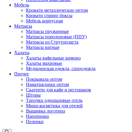
Мебель
Кровати металлические оптом
Кровати спринг-боксы
Мебель корпусная
Матрасы
Матрасы пружинные
Матрасы поролоновые (ППУ)
Матрасы из Струтопласта
Матрасы ватные
Халаты
Халаты вафельные кимоно
Халаты махровые
Медицинская одежда, спецодежда
Прочее
Покрывала оптом
Наматрасники оптом
Скатерти для кафе и ресторанов
Шторы
Тапочки одноразовые отель
Мини-косметика для отелей
Вышивка логотипа
Наперники
Пеленки