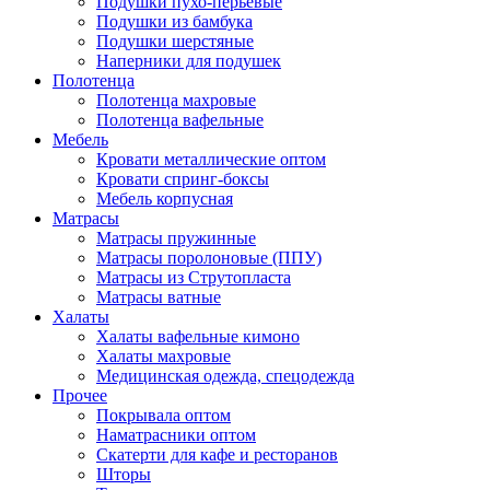
Подушки пухо-перьевые
Подушки из бамбука
Подушки шерстяные
Наперники для подушек
Полотенца
Полотенца махровые
Полотенца вафельные
Мебель
Кровати металлические оптом
Кровати спринг-боксы
Мебель корпусная
Матрасы
Матрасы пружинные
Матрасы поролоновые (ППУ)
Матрасы из Струтопласта
Матрасы ватные
Халаты
Халаты вафельные кимоно
Халаты махровые
Медицинская одежда, спецодежда
Прочее
Покрывала оптом
Наматрасники оптом
Скатерти для кафе и ресторанов
Шторы