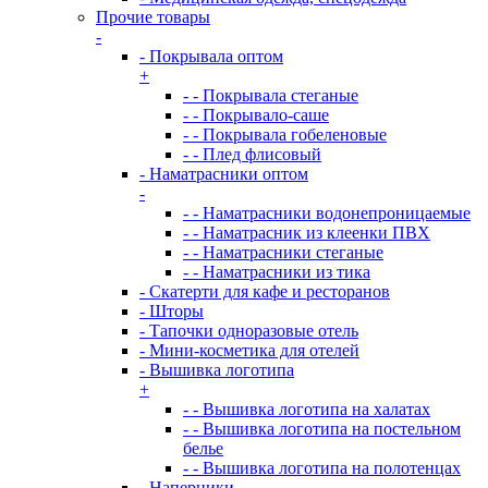
Прочие товары
-
- Покрывала оптом
+
- - Покрывала стеганые
- - Покрывало-саше
- - Покрывала гобеленовые
- - Плед флисовый
- Наматрасники оптом
-
- - Наматрасники водонепроницаемые
- - Наматрасник из клеенки ПВХ
- - Наматрасники стеганые
- - Наматрасники из тика
- Скатерти для кафе и ресторанов
- Шторы
- Тапочки одноразовые отель
- Мини-косметика для отелей
- Вышивка логотипа
+
- - Вышивка логотипа на халатах
- - Вышивка логотипа на постельном
белье
- - Вышивка логотипа на полотенцах
- Наперники