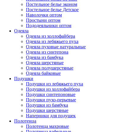
Постельное белье эконом
Постельное белье Детское
Наволочки оптом
Простыни оптом
Пододеяльники оптом
Одеяла
Одеяла из холлофайбера
Одеяла из лебяжьего пуха
Одеяла пуховые натуральные
Одеяла из синтепона
Одеяла из бамбука
Одеяла шерстяные
Одеяла полушерстяные
Одеяла байковые
Подушки
Подушки из лебяжьего пуха
Подушки из холлофайбера
Подушки синтепоновые
Подушки пухо-перьевые
Подушки из бамбука
Подушки шерстяные
Наперники для подушек
Полотенца
Полотенца махровые
Полотенца вафельные