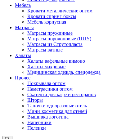
Мебель
Кровати металлические оптом
Кровати спринг-боксы
Мебель корпусная
Матрасы
Матрасы пружинные
Матрасы поролоновые (ППУ)
Матрасы из Струтопласта
Матрасы ватные
Халаты
Халаты вафельные кимоно
Халаты махровые
Медицинская одежда, спецодежда
Прочее
Покрывала оптом
Наматрасники оптом
Скатерти для кафе и ресторанов
Шторы
Тапочки одноразовые отель
Мини-косметика для отелей
Вышивка логотипа
Наперники
Пеленки