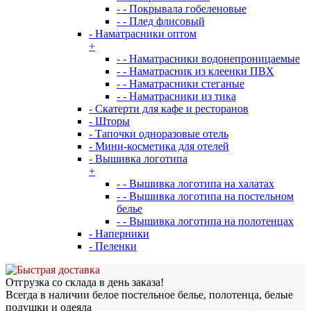
- - Покрывала гобеленовые
- - Плед флисовый
- Наматрасники оптом
+
- - Наматрасники водонепроницаемые
- - Наматрасник из клеенки ПВХ
- - Наматрасники стеганые
- - Наматрасники из тика
- Скатерти для кафе и ресторанов
- Шторы
- Тапочки одноразовые отель
- Мини-косметика для отелей
- Вышивка логотипа
+
- - Вышивка логотипа на халатах
- - Вышивка логотипа на постельном
белье
- - Вышивка логотипа на полотенцах
- Наперники
- Пеленки
Отгрузка со склада в день заказа!
Всегда в наличии белое постельное белье, полотенца, белые
подушки и одеяла