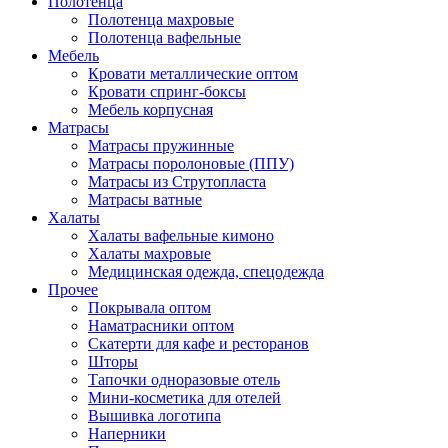
Полотенца
Полотенца махровые
Полотенца вафельные
Мебель
Кровати металлические оптом
Кровати спринг-боксы
Мебель корпусная
Матрасы
Матрасы пружинные
Матрасы поролоновые (ППУ)
Матрасы из Струтопласта
Матрасы ватные
Халаты
Халаты вафельные кимоно
Халаты махровые
Медицинская одежда, спецодежда
Прочее
Покрывала оптом
Наматрасники оптом
Скатерти для кафе и ресторанов
Шторы
Тапочки одноразовые отель
Мини-косметика для отелей
Вышивка логотипа
Наперники