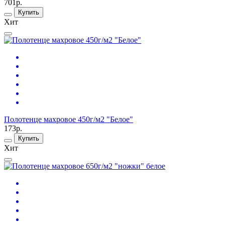
701р.
Купить
Хит
Полотенце махровое 450г/м2 "Белое"
173р.
Купить
Хит