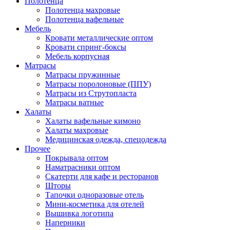
Полотенца
Полотенца махровые
Полотенца вафельные
Мебель
Кровати металлические оптом
Кровати спринг-боксы
Мебель корпусная
Матрасы
Матрасы пружинные
Матрасы поролоновые (ППУ)
Матрасы из Струтопласта
Матрасы ватные
Халаты
Халаты вафельные кимоно
Халаты махровые
Медицинская одежда, спецодежда
Прочее
Покрывала оптом
Наматрасники оптом
Скатерти для кафе и ресторанов
Шторы
Тапочки одноразовые отель
Мини-косметика для отелей
Вышивка логотипа
Наперники