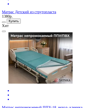
Матрас Детский из струтопласта
1380р.
Купить
Хит
Матрас непромокаемый ППУ-18, чехол- клеенка