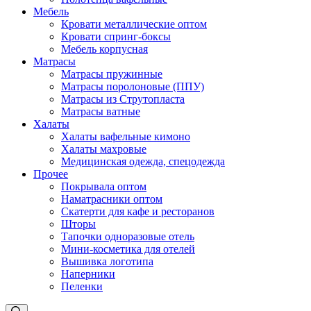
Мебель
Кровати металлические оптом
Кровати спринг-боксы
Мебель корпусная
Матрасы
Матрасы пружинные
Матрасы поролоновые (ППУ)
Матрасы из Струтопласта
Матрасы ватные
Халаты
Халаты вафельные кимоно
Халаты махровые
Медицинская одежда, спецодежда
Прочее
Покрывала оптом
Наматрасники оптом
Скатерти для кафе и ресторанов
Шторы
Тапочки одноразовые отель
Мини-косметика для отелей
Вышивка логотипа
Наперники
Пеленки