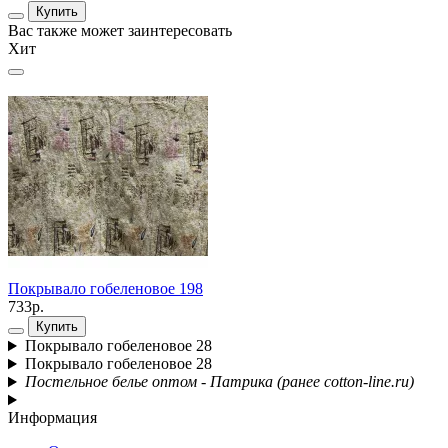
Купить
Вас также может заинтересовать
Хит
П
7
Покрывало гобеленовое 198
733р.
Купить
Покрывало гобеленовое 28
Покрывало гобеленовое 28
Постельное белье оптом - Патрика (ранее cotton-line.ru)
Информация