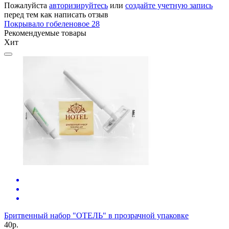
Пожалуйста
авторизируйтесь
или
создайте учетную запись
перед тем как написать отзыв
Покрывало гобеленовое 28
Рекомендуемые товары
Хит
Г
Бритвенный набор "ОТЕЛЬ" в прозрачной упаковке
5
40р.