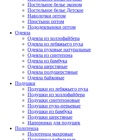
Постельное белье эконом
Постельное белье Детское
Наволочки оптом
Простыни оптом
Пододеяльники оптом
Одеяла
Одеяла из холлофайбера
Одеяла из лебяжьего пуха
Одеяла пуховые натуральные
Одеяла из синтепона
Одеяла из бамбука
Одеяла шерстяные
Одеяла полушерстяные
Одеяла байковые
Подушки
Подушки из лебяжьего пуха
Подушки из холлофайбера
Подушки синтепоновые
Подушки пухо-перьевые
Подушки из бамбука
Подушки шерстяные
Наперники для подушек
Полотенца
Полотенца махровые
Полотенца вафельные