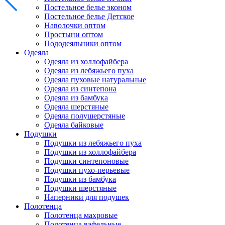
Постельное белье эконом
Постельное белье Детское
Наволочки оптом
Простыни оптом
Пододеяльники оптом
Одеяла
Одеяла из холлофайбера
Одеяла из лебяжьего пуха
Одеяла пуховые натуральные
Одеяла из синтепона
Одеяла из бамбука
Одеяла шерстяные
Одеяла полушерстяные
Одеяла байковые
Подушки
Подушки из лебяжьего пуха
Подушки из холлофайбера
Подушки синтепоновые
Подушки пухо-перьевые
Подушки из бамбука
Подушки шерстяные
Наперники для подушек
Полотенца
Полотенца махровые
Полотенца вафельные