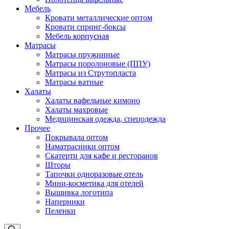
Мебель
Кровати металлические оптом
Кровати спринг-боксы
Мебель корпусная
Матрасы
Матрасы пружинные
Матрасы поролоновые (ППУ)
Матрасы из Струтопласта
Матрасы ватные
Халаты
Халаты вафельные кимоно
Халаты махровые
Медицинская одежда, спецодежда
Прочее
Покрывала оптом
Наматрасники оптом
Скатерти для кафе и ресторанов
Шторы
Тапочки одноразовые отель
Мини-косметика для отелей
Вышивка логотипа
Наперники
Пеленки