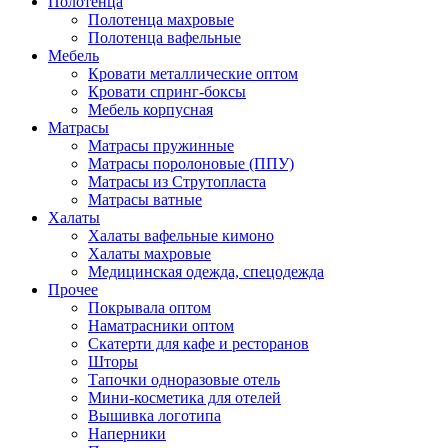
Полотенца
Полотенца махровые
Полотенца вафельные
Мебель
Кровати металлические оптом
Кровати спринг-боксы
Мебель корпусная
Матрасы
Матрасы пружинные
Матрасы поролоновые (ППУ)
Матрасы из Струтопласта
Матрасы ватные
Халаты
Халаты вафельные кимоно
Халаты махровые
Медицинская одежда, спецодежда
Прочее
Покрывала оптом
Наматрасники оптом
Скатерти для кафе и ресторанов
Шторы
Тапочки одноразовые отель
Мини-косметика для отелей
Вышивка логотипа
Наперники