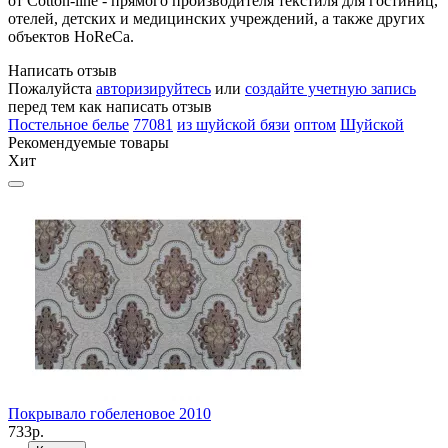
от Cotton-line - прямого производителя текстиля для гостиниц,
отелей, детских и медицинских учреждений, а также других
объектов HoReCa.
Написать отзыв
Пожалуйста
авторизируйтесь
или
создайте учетную запись
перед тем как написать отзыв
Постельное белье
77081
из шуйской бязи
оптом
Шуйской
Рекомендуемые товары
Хит
Покрывало гобеленовое 2010
П
733р.
7