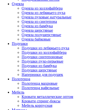
Одеяла
Одеяла из холлофайбера
Одеяла из лебяжьего пуха
Одеяла пуховые натуральные
Одеяла из синтепона
Одеяла из бамбука
Одеяла шерстяные
Одеяла полушерстяные
Одеяла байковые
Подушки
Подушки из лебяжьего пуха
Подушки из холлофайбера
Подушки синтепоновые
Подушки пухо-перьевые
Подушки из бамбука
Подушки шерстяные
Наперники для подушек
Полотенца
Полотенца махровые
Полотенца вафельные
Мебель
Кровати металлические оптом
Кровати спринг-боксы
Мебель корпусная
Матрасы