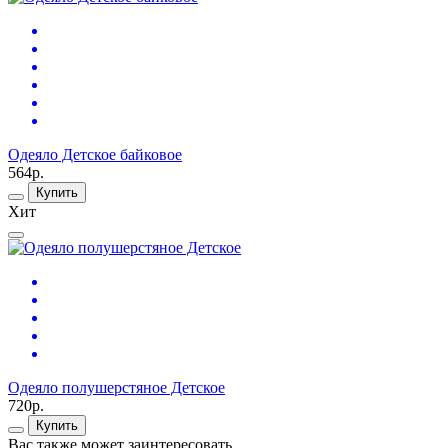
Одеяло Детское байковое
564р.
Купить
Хит
Одеяло полушерстяное Детское
720р.
Купить
Вас также может заинтересовать