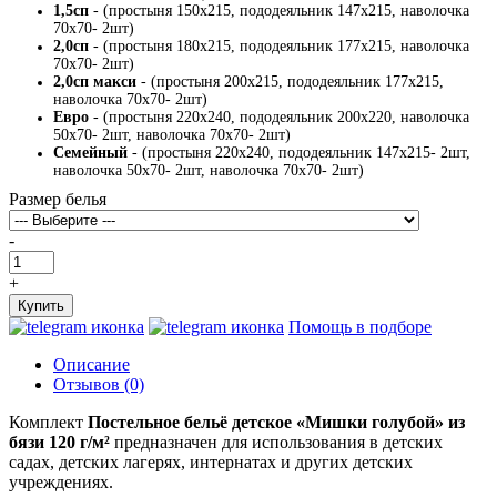
1,5сп
- (простыня 150х215, пододеяльник 147х215, наволочка
70х70- 2шт)
2,0сп
- (простыня 180х215, пододеяльник 177х215, наволочка
70х70- 2шт)
2,0сп макси
- (простыня 200х215, пододеяльник 177х215,
наволочка 70х70- 2шт)
Евро
- (простыня 220х240, пододеяльник 200х220, наволочка
50х70- 2шт, наволочка 70х70- 2шт)
Семейный
- (простыня 220х240, пододеяльник 147х215- 2шт,
наволочка 50х70- 2шт, наволочка 70х70- 2шт)
Размер белья
-
+
Купить
Помощь в подборе
Описание
Отзывов (0)
Комплект
Постельное бельё детское «Мишки голубой» из
бязи 120 г/м²
предназначен для использования в детских
садах, детских лагерях, интернатах и других детских
учреждениях.