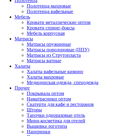
Полотенца
Полотенца махровые
Полотенца вафельные
Мебель
Кровати металлические оптом
Кровати спринг-боксы
Мебель корпусная
Матрасы
Матрасы пружинные
Матрасы поролоновые (ППУ)
Матрасы из Струтопласта
Матрасы ватные
Халаты
Халаты вафельные кимоно
Халаты махровые
Медицинская одежда, спецодежда
Прочее
Покрывала оптом
Наматрасники оптом
Скатерти для кафе и ресторанов
Шторы
Тапочки одноразовые отель
Мини-косметика для отелей
Вышивка логотипа
Наперники