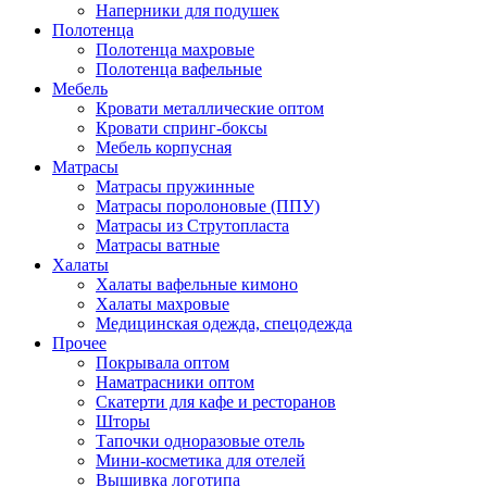
Наперники для подушек
Полотенца
Полотенца махровые
Полотенца вафельные
Мебель
Кровати металлические оптом
Кровати спринг-боксы
Мебель корпусная
Матрасы
Матрасы пружинные
Матрасы поролоновые (ППУ)
Матрасы из Струтопласта
Матрасы ватные
Халаты
Халаты вафельные кимоно
Халаты махровые
Медицинская одежда, спецодежда
Прочее
Покрывала оптом
Наматрасники оптом
Скатерти для кафе и ресторанов
Шторы
Тапочки одноразовые отель
Мини-косметика для отелей
Вышивка логотипа