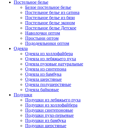
Постельное белье
Белое постельное белье
Постельное белье из сатина
Постельное белье из бязи
Постельное белье эконом
Постельное белье Детское
Наволочки оптом
Простыни оптом
Пододеяльники оптом
Одеяла
Одеяла из холлофайбера
Одеяла из лебяжьего пуха
Одеяла пуховые натуральные
Одеяла из синтепона
Одеяла из бамбука
Одеяла шерстяные
Одеяла полушерстяные
Одеяла байковые
Подушки
Подушки из лебяжьего пуха
Подушки из холлофайбера
Подушки синтепоновые
Подушки пухо-перьевые
Подушки из бамбука
Подушки шерстяные