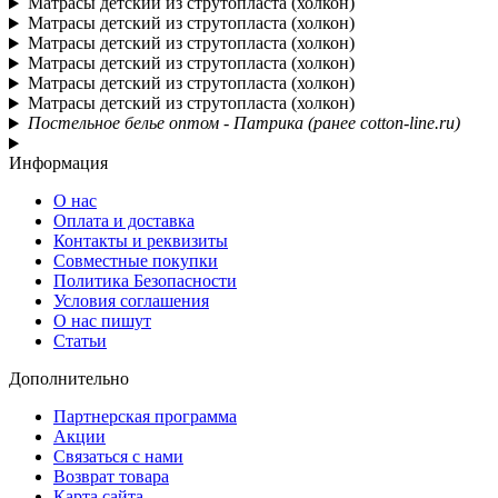
Матрасы детский из струтопласта (холкон)
Матрасы детский из струтопласта (холкон)
Матрасы детский из струтопласта (холкон)
Матрасы детский из струтопласта (холкон)
Матрасы детский из струтопласта (холкон)
Матрасы детский из струтопласта (холкон)
Постельное белье оптом - Патрика (ранее cotton-line.ru)
Информация
О нас
Оплата и доставка
Контакты и реквизиты
Совместные покупки
Политика Безопасности
Условия соглашения
О нас пишут
Статьи
Дополнительно
Партнерская программа
Акции
Связаться с нами
Возврат товара
Карта сайта