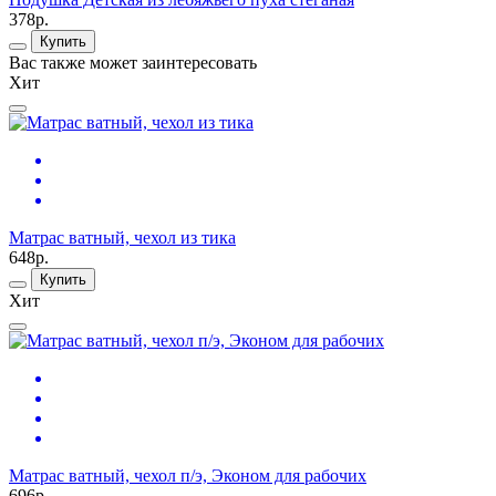
378р.
Купить
Вас также может заинтересовать
Хит
Матрас ватный, чехол из тика
648р.
Купить
Хит
Матрас ватный, чехол п/э, Эконом для рабочих
696р.