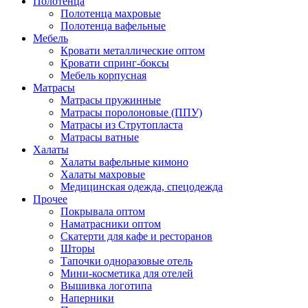
Полотенца
Полотенца махровые
Полотенца вафельные
Мебель
Кровати металлические оптом
Кровати спринг-боксы
Мебель корпусная
Матрасы
Матрасы пружинные
Матрасы поролоновые (ППУ)
Матрасы из Струтопласта
Матрасы ватные
Халаты
Халаты вафельные кимоно
Халаты махровые
Медицинская одежда, спецодежда
Прочее
Покрывала оптом
Наматрасники оптом
Скатерти для кафе и ресторанов
Шторы
Тапочки одноразовые отель
Мини-косметика для отелей
Вышивка логотипа
Наперники