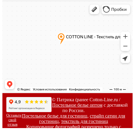
2007-
2026г. © Патрика (ранее Cotton-Line.ru /
Коттон-Лайн) -
Постельное белье оптом
с доставкой
по России.
Оставьте
Постельное белье для гостиниц
,
страйп сатин для
свой
гостиниц
,
текстиль для гостиниц
отзыв
Копирование фотографий разрешено только с
письменного согласия владельцев сайта.