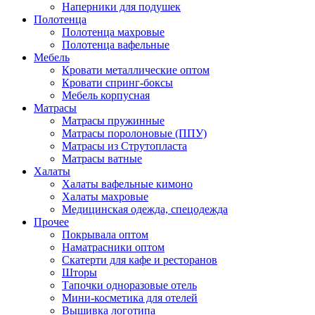
Наперники для подушек
Полотенца
Полотенца махровые
Полотенца вафельные
Мебель
Кровати металлические оптом
Кровати спринг-боксы
Мебель корпусная
Матрасы
Матрасы пружинные
Матрасы поролоновые (ППУ)
Матрасы из Струтопласта
Матрасы ватные
Халаты
Халаты вафельные кимоно
Халаты махровые
Медицинская одежда, спецодежда
Прочее
Покрывала оптом
Наматрасники оптом
Скатерти для кафе и ресторанов
Шторы
Тапочки одноразовые отель
Мини-косметика для отелей
Вышивка логотипа