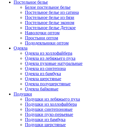
Постельное белье
Белое постельное белье
Постельное белье из сатина
Постельное белье из бязи
Постельное белье эконом
Постельное белье Детское
Наволочки оптом
Простыни оптом
Пододеяльники оптом
Одеяла
Одеяла из холлофайбера
Одеяла из лебяжьего пуха
Одеяла пуховые натуральные
Одеяла из синтепона
Одеяла из бамбука
Одеяла шерстяные
Одеяла полушерстяные
Одеяла байковые
Подушки
Подушки из лебяжьего пуха
Подушки из холлофайбера
Подушки синтепоновые
Подушки пухо-перьевые
Подушки из бамбука
Подушки шерстяные