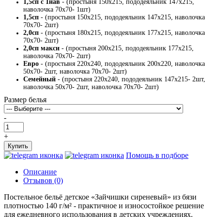
1,5сп с 1нав
- (простыня 150х215, пододеяльник 147х215,
наволочка 70х70- 1шт)
1,5сп
- (простыня 150х215, пододеяльник 147х215, наволочка
70х70- 2шт)
2,0сп
- (простыня 180х215, пододеяльник 177х215, наволочка
70х70- 2шт)
2,0сп макси
- (простыня 200х215, пододеяльник 177х215,
наволочка 70х70- 2шт)
Евро
- (простыня 220х240, пододеяльник 200х220, наволочка
50х70- 2шт, наволочка 70х70- 2шт)
Семейный
- (простыня 220х240, пододеяльник 147х215- 2шт,
наволочка 50х70- 2шт, наволочка 70х70- 2шт)
Размер белья
-
+
Купить
Помощь в подборе
Описание
Отзывов (0)
Постельное бельё детское «Зайчишки сиреневый» из бязи
плотностью 140 г/м² - практичное и износостойкое решение
для ежедневного использования в детских учреждениях.