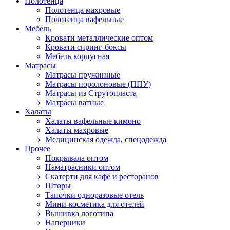
Полотенца
Полотенца махровые
Полотенца вафельные
Мебель
Кровати металлические оптом
Кровати спринг-боксы
Мебель корпусная
Матрасы
Матрасы пружинные
Матрасы поролоновые (ППУ)
Матрасы из Струтопласта
Матрасы ватные
Халаты
Халаты вафельные кимоно
Халаты махровые
Медицинская одежда, спецодежда
Прочее
Покрывала оптом
Наматрасники оптом
Скатерти для кафе и ресторанов
Шторы
Тапочки одноразовые отель
Мини-косметика для отелей
Вышивка логотипа
Наперники