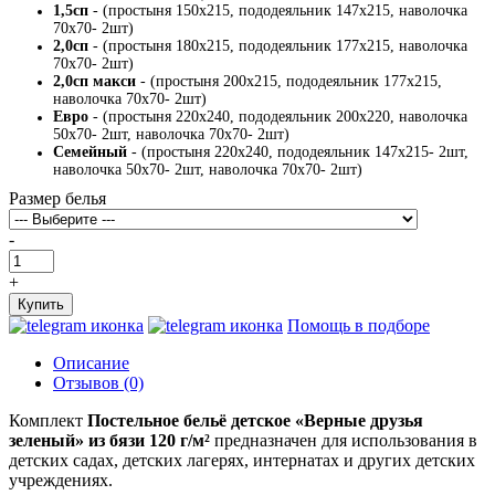
1,5сп
- (простыня 150х215, пододеяльник 147х215, наволочка
70х70- 2шт)
2,0сп
- (простыня 180х215, пододеяльник 177х215, наволочка
70х70- 2шт)
2,0сп макси
- (простыня 200х215, пододеяльник 177х215,
наволочка 70х70- 2шт)
Евро
- (простыня 220х240, пододеяльник 200х220, наволочка
50х70- 2шт, наволочка 70х70- 2шт)
Семейный
- (простыня 220х240, пододеяльник 147х215- 2шт,
наволочка 50х70- 2шт, наволочка 70х70- 2шт)
Размер белья
-
+
Купить
Помощь в подборе
Описание
Отзывов (0)
Комплект
Постельное бельё детское «Верные друзья
зеленый» из бязи 120 г/м²
предназначен для использования в
детских садах, детских лагерях, интернатах и других детских
учреждениях.