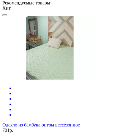
Рекомендуемые товары
Хит
О
7
Одеяло из бамбука оптом всесезонное
701р.