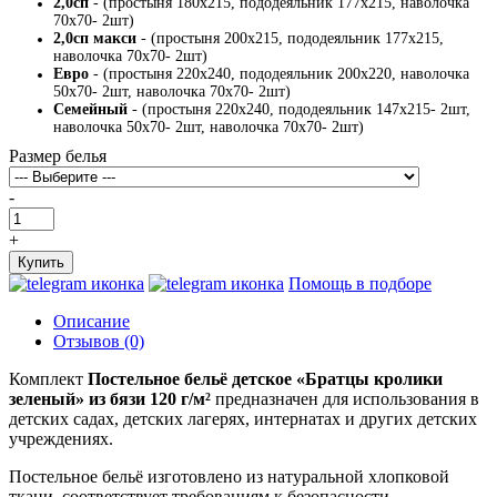
2,0сп
- (простыня 180х215, пододеяльник 177х215, наволочка
70х70- 2шт)
2,0сп макси
- (простыня 200х215, пододеяльник 177х215,
наволочка 70х70- 2шт)
Евро
- (простыня 220х240, пододеяльник 200х220, наволочка
50х70- 2шт, наволочка 70х70- 2шт)
Семейный
- (простыня 220х240, пододеяльник 147х215- 2шт,
наволочка 50х70- 2шт, наволочка 70х70- 2шт)
Размер белья
-
+
Купить
Помощь в подборе
Описание
Отзывов (0)
Комплект
Постельное бельё детское «Братцы кролики
зеленый» из бязи 120 г/м²
предназначен для использования в
детских садах, детских лагерях, интернатах и других детских
учреждениях.
Постельное бельё изготовлено из натуральной хлопковой
ткани, соответствует требованиям к безопасности,