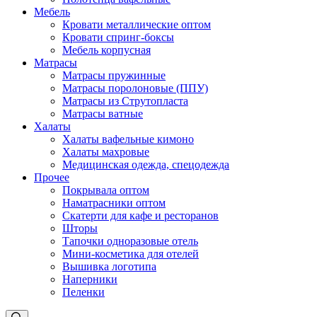
Мебель
Кровати металлические оптом
Кровати спринг-боксы
Мебель корпусная
Матрасы
Матрасы пружинные
Матрасы поролоновые (ППУ)
Матрасы из Струтопласта
Матрасы ватные
Халаты
Халаты вафельные кимоно
Халаты махровые
Медицинская одежда, спецодежда
Прочее
Покрывала оптом
Наматрасники оптом
Скатерти для кафе и ресторанов
Шторы
Тапочки одноразовые отель
Мини-косметика для отелей
Вышивка логотипа
Наперники
Пеленки