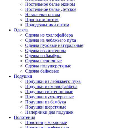
Постельное белье эконом
Постельное белье Детское
Наволочки оптом
Простыни оптом
Пододеяльники оптом
Одеяла
Одеяла из холлофайбера
Одеяла из лебяжьего пуха
Одеяла пуховые натуральные
Одеяла из синтепона
Одеяла из бамбука
Одеяла шерстяные
Одеяла полушерстяные
Одеяла байковые
Подушки
Подушки из лебяжьего пуха
Подушки из холлофайбера
Подушки синтепоновые
Подушки пухо-перьевые
Подушки из бамбука
Подушки шерстяные
Наперники для подушек
Полотенца
Полотенца махровые
Полотенца вафельные