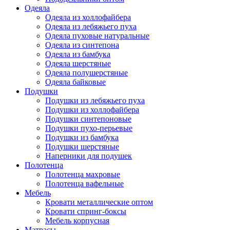
Одеяла
Одеяла из холлофайбера
Одеяла из лебяжьего пуха
Одеяла пуховые натуральные
Одеяла из синтепона
Одеяла из бамбука
Одеяла шерстяные
Одеяла полушерстяные
Одеяла байковые
Подушки
Подушки из лебяжьего пуха
Подушки из холлофайбера
Подушки синтепоновые
Подушки пухо-перьевые
Подушки из бамбука
Подушки шерстяные
Наперники для подушек
Полотенца
Полотенца махровые
Полотенца вафельные
Мебель
Кровати металлические оптом
Кровати спринг-боксы
Мебель корпусная
Матрасы