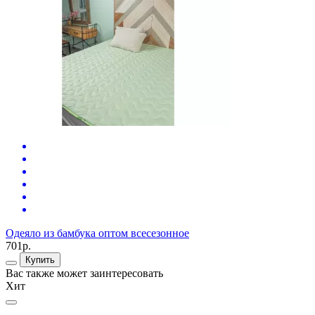
О
7
Одеяло из бамбука оптом всесезонное
701р.
Купить
Вас также может заинтересовать
Хит