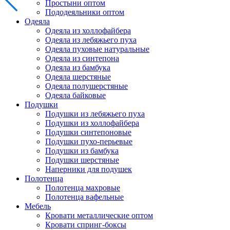
Простыни оптом
Пододеяльники оптом
Одеяла
Одеяла из холлофайбера
Одеяла из лебяжьего пуха
Одеяла пуховые натуральные
Одеяла из синтепона
Одеяла из бамбука
Одеяла шерстяные
Одеяла полушерстяные
Одеяла байковые
Подушки
Подушки из лебяжьего пуха
Подушки из холлофайбера
Подушки синтепоновые
Подушки пухо-перьевые
Подушки из бамбука
Подушки шерстяные
Наперники для подушек
Полотенца
Полотенца махровые
Полотенца вафельные
Мебель
Кровати металлические оптом
Кровати спринг-боксы