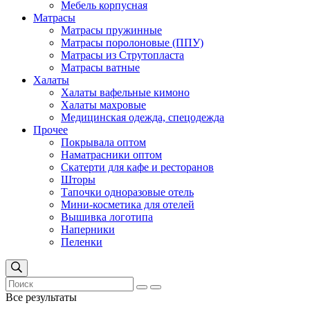
Мебель корпусная
Матрасы
Матрасы пружинные
Матрасы поролоновые (ППУ)
Матрасы из Струтопласта
Матрасы ватные
Халаты
Халаты вафельные кимоно
Халаты махровые
Медицинская одежда, спецодежда
Прочее
Покрывала оптом
Наматрасники оптом
Скатерти для кафе и ресторанов
Шторы
Тапочки одноразовые отель
Мини-косметика для отелей
Вышивка логотипа
Наперники
Пеленки
Все результаты