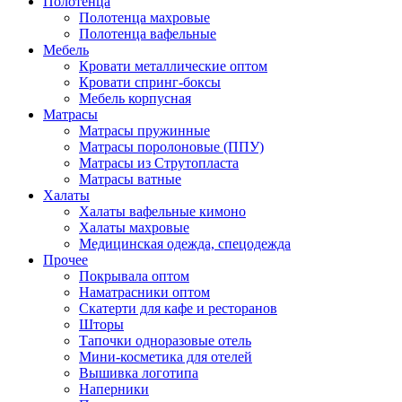
Полотенца
Полотенца махровые
Полотенца вафельные
Мебель
Кровати металлические оптом
Кровати спринг-боксы
Мебель корпусная
Матрасы
Матрасы пружинные
Матрасы поролоновые (ППУ)
Матрасы из Струтопласта
Матрасы ватные
Халаты
Халаты вафельные кимоно
Халаты махровые
Медицинская одежда, спецодежда
Прочее
Покрывала оптом
Наматрасники оптом
Скатерти для кафе и ресторанов
Шторы
Тапочки одноразовые отель
Мини-косметика для отелей
Вышивка логотипа
Наперники