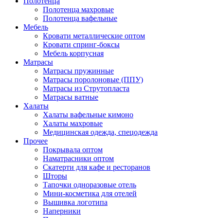
Полотенца
Полотенца махровые
Полотенца вафельные
Мебель
Кровати металлические оптом
Кровати спринг-боксы
Мебель корпусная
Матрасы
Матрасы пружинные
Матрасы поролоновые (ППУ)
Матрасы из Струтопласта
Матрасы ватные
Халаты
Халаты вафельные кимоно
Халаты махровые
Медицинская одежда, спецодежда
Прочее
Покрывала оптом
Наматрасники оптом
Скатерти для кафе и ресторанов
Шторы
Тапочки одноразовые отель
Мини-косметика для отелей
Вышивка логотипа
Наперники