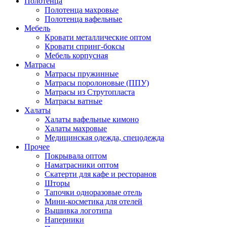
Полотенца
Полотенца махровые
Полотенца вафельные
Мебель
Кровати металлические оптом
Кровати спринг-боксы
Мебель корпусная
Матрасы
Матрасы пружинные
Матрасы поролоновые (ППУ)
Матрасы из Струтопласта
Матрасы ватные
Халаты
Халаты вафельные кимоно
Халаты махровые
Медицинская одежда, спецодежда
Прочее
Покрывала оптом
Наматрасники оптом
Скатерти для кафе и ресторанов
Шторы
Тапочки одноразовые отель
Мини-косметика для отелей
Вышивка логотипа
Наперники