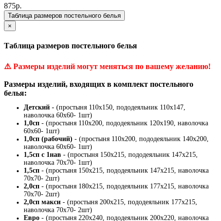
875р.
Таблица размеров постельного белья
×
Таблица размеров постельного белья
⚠️
Размеры изделий могут меняться по вашему желанию!
Размеры изделий, входящих в комплект постельного
белья:
Детский -
(простыня 110х150, пододеяльник 110х147,
наволочка 60х60- 1шт)
1,0сп
- (простыня 110х200, пододеяльник 120х190, наволочка
60х60- 1шт)
1,0сп (рабочий)
- (простыня 110х200, пододеяльник 140х200,
наволочка 60х60- 1шт)
1,5сп с 1нав
- (простыня 150х215, пододеяльник 147х215,
наволочка 70х70- 1шт)
1,5сп
- (простыня 150х215, пододеяльник 147х215, наволочка
70х70- 2шт)
2,0сп
- (простыня 180х215, пододеяльник 177х215, наволочка
70х70- 2шт)
2,0сп макси
- (простыня 200х215, пододеяльник 177х215,
наволочка 70х70- 2шт)
Евро
- (простыня 220х240, пододеяльник 200х220, наволочка