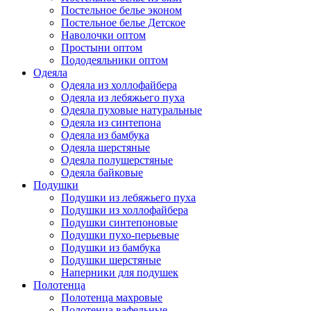
Постельное белье эконом
Постельное белье Детское
Наволочки оптом
Простыни оптом
Пододеяльники оптом
Одеяла
Одеяла из холлофайбера
Одеяла из лебяжьего пуха
Одеяла пуховые натуральные
Одеяла из синтепона
Одеяла из бамбука
Одеяла шерстяные
Одеяла полушерстяные
Одеяла байковые
Подушки
Подушки из лебяжьего пуха
Подушки из холлофайбера
Подушки синтепоновые
Подушки пухо-перьевые
Подушки из бамбука
Подушки шерстяные
Наперники для подушек
Полотенца
Полотенца махровые
Полотенца вафельные