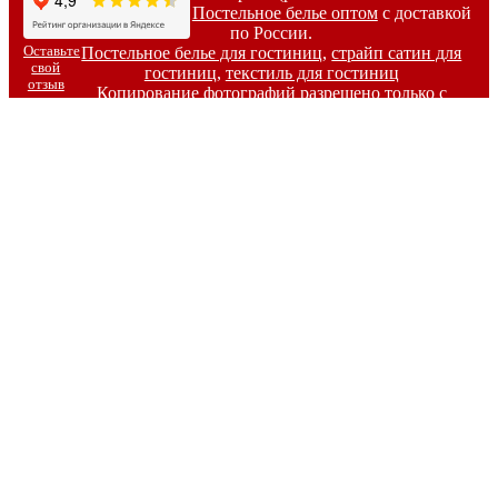
Коттон-Лайн) -
Постельное белье оптом
с доставкой
по России.
Оставьте
Постельное белье для гостиниц
,
страйп сатин для
свой
гостиниц
,
текстиль для гостиниц
отзыв
Копирование фотографий разрешено только с
письменного согласия владельцев сайта.