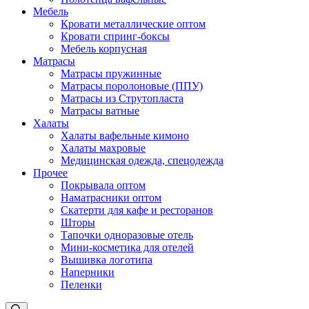
Мебель
Кровати металлические оптом
Кровати спринг-боксы
Мебель корпусная
Матрасы
Матрасы пружинные
Матрасы поролоновые (ППУ)
Матрасы из Струтопласта
Матрасы ватные
Халаты
Халаты вафельные кимоно
Халаты махровые
Медицинская одежда, спецодежда
Прочее
Покрывала оптом
Наматрасники оптом
Скатерти для кафе и ресторанов
Шторы
Тапочки одноразовые отель
Мини-косметика для отелей
Вышивка логотипа
Наперники
Пеленки