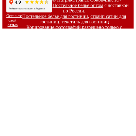
Коттон-Лайн) -
Постельное белье оптом
с доставкой
по России.
Оставьте
Постельное белье для гостиниц
,
страйп сатин для
свой
гостиниц
,
текстиль для гостиниц
отзыв
Копирование фотографий разрешено только с
письменного согласия владельцев сайта.