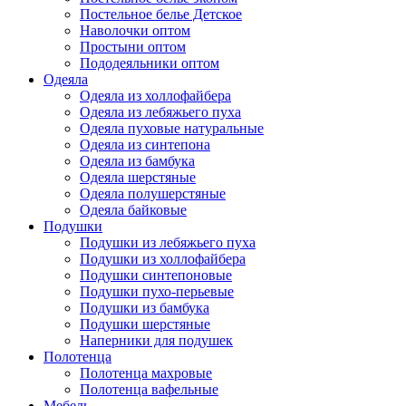
Постельное белье Детское
Наволочки оптом
Простыни оптом
Пододеяльники оптом
Одеяла
Одеяла из холлофайбера
Одеяла из лебяжьего пуха
Одеяла пуховые натуральные
Одеяла из синтепона
Одеяла из бамбука
Одеяла шерстяные
Одеяла полушерстяные
Одеяла байковые
Подушки
Подушки из лебяжьего пуха
Подушки из холлофайбера
Подушки синтепоновые
Подушки пухо-перьевые
Подушки из бамбука
Подушки шерстяные
Наперники для подушек
Полотенца
Полотенца махровые
Полотенца вафельные
Мебель