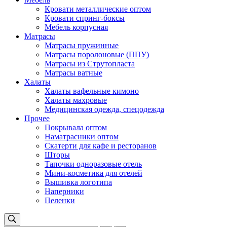
Кровати металлические оптом
Кровати спринг-боксы
Мебель корпусная
Матрасы
Матрасы пружинные
Матрасы поролоновые (ППУ)
Матрасы из Струтопласта
Матрасы ватные
Халаты
Халаты вафельные кимоно
Халаты махровые
Медицинская одежда, спецодежда
Прочее
Покрывала оптом
Наматрасники оптом
Скатерти для кафе и ресторанов
Шторы
Тапочки одноразовые отель
Мини-косметика для отелей
Вышивка логотипа
Наперники
Пеленки