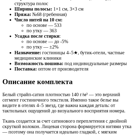
структура полос
Ширина полосы:
1×1 см, 3×3 см
Пряжа:
№68 (гребенная)
Число нитей на 10 см:
по основе — 533
по утку — 363
Усадка после стирки
:
по основе — до -5%
по утку — ±2%
Назначение:
гостиницы 4–5★, бутик-отели, частные
медицинские клиники
Возможность пошива:
под индивидуальные размеры
Поставка:
оптом от производителя
Описание комплекта
Белый страйп-сатин плотностью 140 г/м² — это верхний
сегмент гостиничного текстиля. Именно такое белье вы
видите в отелях 4–5 звезд, где важна каждая деталь: от
тактильных ощущений до визуального восприятия номера.
Ткань создается за счет сатинового переплетения с двойной
скруткой волокон. Лицевая сторона формируется нитями утка
— поэтому она получается идеально гладкой, с мягким