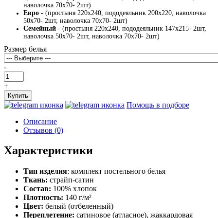
наволочка 70х70- 2шт)
Евро
- (простыня 220х240, пододеяльник 200х220, наволочка
50х70- 2шт, наволочка 70х70- 2шт)
Семейный
- (простыня 220х240, пододеяльник 147х215- 2шт,
наволочка 50х70- 2шт, наволочка 70х70- 2шт)
Размер белья
-
+
Купить
Помощь в подборе
Описание
Отзывов (0)
Характеристики
Тип изделия
: комплект постельного белья
Ткань:
страйп-сатин
Состав:
100% хлопок
Плотность:
140 г/м²
Цвет:
белый (отбеленный)
Переплетение:
сатиновое (атласное), жаккардовая