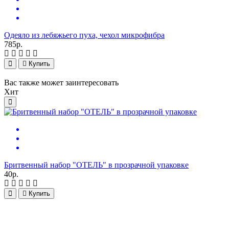
Одеяло из лебяжьего пуха, чехол микрофибра
785р.
П
1
Купить
Вас также может заинтересовать
Хит
К
Бритвенный набор "ОТЕЛЬ" в прозрачной упаковке
2
40р.
Купить