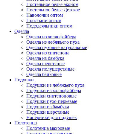
Постельное белье эконом
Постельное белье Детское
Наволочки оптом
Простыни оптом
Пододеяльники оптом
Одеяла
Одеяла из холлофайбера
Одеяла из лебяжьего пуха
Одеяла пуховые натуральные
Одеяла из синтепона
Одеяла из бамбука
Одеяла шерстяные
Одеяла полушерстяные
Одеяла байковые
Подушки
Подушки из лебяжьего пуха
Подушки из холлофайбера
Подушки синтепоновые
Подушки пухо-перьевые
Подушки из бамбука
Подушки шерстяные
Наперники для подушек
Полотенца
Полотенца махровые
Полотенца вафельные