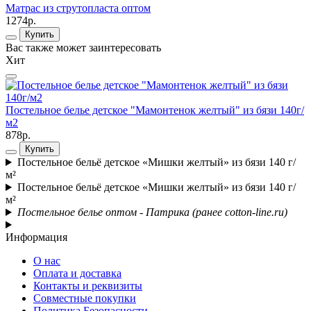
Матрас из струтопласта оптом
1274р.
Купить
Вас также может заинтересовать
Хит
Постельное белье детское "Мамонтенок желтый" из бязи 140г/
П
м2
1
878р.
8
Купить
Постельное бельё детское «Мишки желтый» из бязи 140 г/
м²
Постельное бельё детское «Мишки желтый» из бязи 140 г/
м²
Постельное белье оптом - Патрика (ранее cotton-line.ru)
Информация
О нас
Оплата и доставка
Контакты и реквизиты
Совместные покупки
Политика Безопасности