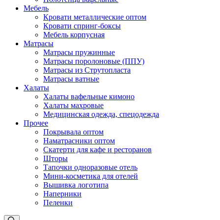
Мебель
Кровати металлические оптом
Кровати спринг-боксы
Мебель корпусная
Матрасы
Матрасы пружинные
Матрасы поролоновые (ППУ)
Матрасы из Струтопласта
Матрасы ватные
Халаты
Халаты вафельные кимоно
Халаты махровые
Медицинская одежда, спецодежда
Прочее
Покрывала оптом
Наматрасники оптом
Скатерти для кафе и ресторанов
Шторы
Тапочки одноразовые отель
Мини-косметика для отелей
Вышивка логотипа
Наперники
Пеленки