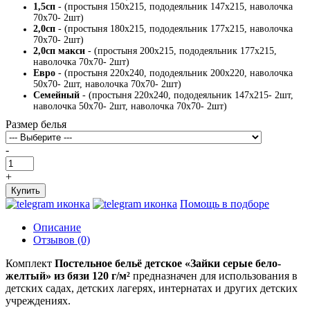
1,5сп
- (простыня 150х215, пододеяльник 147х215, наволочка
70х70- 2шт)
2,0сп
- (простыня 180х215, пододеяльник 177х215, наволочка
70х70- 2шт)
2,0сп макси
- (простыня 200х215, пододеяльник 177х215,
наволочка 70х70- 2шт)
Евро
- (простыня 220х240, пододеяльник 200х220, наволочка
50х70- 2шт, наволочка 70х70- 2шт)
Семейный
- (простыня 220х240, пододеяльник 147х215- 2шт,
наволочка 50х70- 2шт, наволочка 70х70- 2шт)
Размер белья
-
+
Купить
Помощь в подборе
Описание
Отзывов (0)
Комплект
Постельное бельё детское «Зайки серые бело-
желтый» из бязи 120 г/м²
предназначен для использования в
детских садах, детских лагерях, интернатах и других детских
учреждениях.