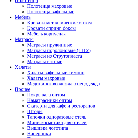
Полотенца
Полотенца махровые
Полотенца вафельные
Мебель
Кровати металлические оптом
Кровати спринг-боксы
Мебель корпусная
Матрасы
Матрасы пружинные
Матрасы поролоновые (ППУ)
Матрасы из Струтопласта
Матрасы ватные
Халаты
Халаты вафельные кимоно
Халаты махровые
Медицинская одежда, спецодежда
Прочее
Покрывала оптом
Наматрасники оптом
Скатерти для кафе и ресторанов
Шторы
Тапочки одноразовые отель
Мини-косметика для отелей
Вышивка логотипа
Наперники