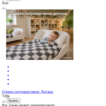
Хит
Одеяло полушерстяное Детское
720р.
Купить
Вас также может заинтересовать