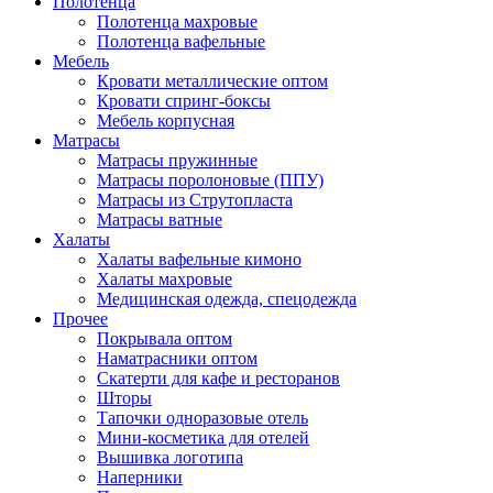
Полотенца
Полотенца махровые
Полотенца вафельные
Мебель
Кровати металлические оптом
Кровати спринг-боксы
Мебель корпусная
Матрасы
Матрасы пружинные
Матрасы поролоновые (ППУ)
Матрасы из Струтопласта
Матрасы ватные
Халаты
Халаты вафельные кимоно
Халаты махровые
Медицинская одежда, спецодежда
Прочее
Покрывала оптом
Наматрасники оптом
Скатерти для кафе и ресторанов
Шторы
Тапочки одноразовые отель
Мини-косметика для отелей
Вышивка логотипа
Наперники