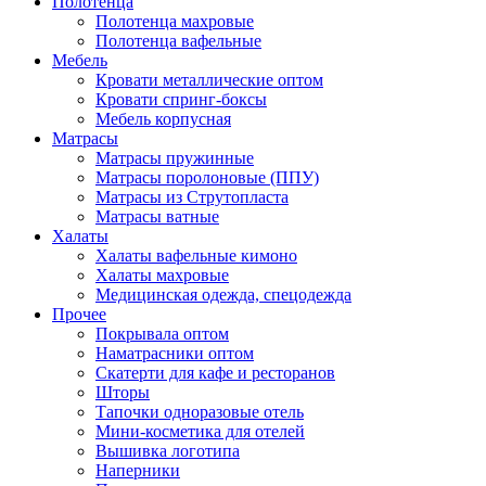
Полотенца
Полотенца махровые
Полотенца вафельные
Мебель
Кровати металлические оптом
Кровати спринг-боксы
Мебель корпусная
Матрасы
Матрасы пружинные
Матрасы поролоновые (ППУ)
Матрасы из Струтопласта
Матрасы ватные
Халаты
Халаты вафельные кимоно
Халаты махровые
Медицинская одежда, спецодежда
Прочее
Покрывала оптом
Наматрасники оптом
Скатерти для кафе и ресторанов
Шторы
Тапочки одноразовые отель
Мини-косметика для отелей
Вышивка логотипа
Наперники