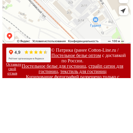
2007-
2026г. © Патрика (ранее Cotton-Line.ru /
Коттон-Лайн) -
Постельное белье оптом
с доставкой
по России.
Оставьте
Постельное белье для гостиниц
,
страйп сатин для
свой
гостиниц
,
текстиль для гостиниц
отзыв
Копирование фотографий разрешено только с
письменного согласия владельцев сайта.