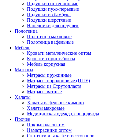
Подушки синтепоновые
Подушки пухо-перьевые
Подушки из бамбука
Подушки шерстяные
Наперники для подушек
Полотенца
Полотенца махровые
Полотенца вафельные
Мебель
Кровати металлические оптом
Кровати спринг-боксы
Мебель корпусная
Матрасы
Матрасы пружинные
Матрасы поролоновые (ППУ)
Матрасы из Струтопласта
Матрасы ватные
Халаты
Халаты вафельные кимоно
Халаты махровые
Медицинская одежда, спецодежда
Прочее
Покрывала оптом
Наматрасники оптом
Скатерти для кафе и ресторанов