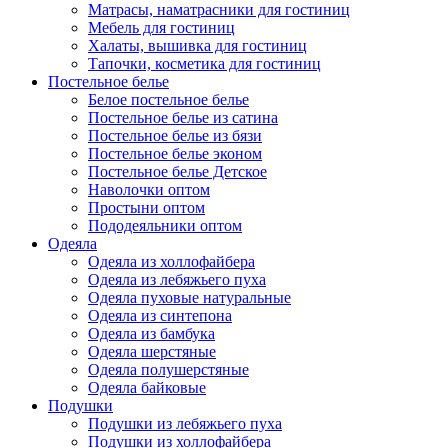
Матрасы, наматрасники для гостиниц
Мебель для гостиниц
Халаты, вышивка для гостиниц
Тапочки, косметика для гостиниц
Постельное белье
Белое постельное белье
Постельное белье из сатина
Постельное белье из бязи
Постельное белье эконом
Постельное белье Детское
Наволочки оптом
Простыни оптом
Пододеяльники оптом
Одеяла
Одеяла из холлофайбера
Одеяла из лебяжьего пуха
Одеяла пуховые натуральные
Одеяла из синтепона
Одеяла из бамбука
Одеяла шерстяные
Одеяла полушерстяные
Одеяла байковые
Подушки
Подушки из лебяжьего пуха
Подушки из холлофайбера